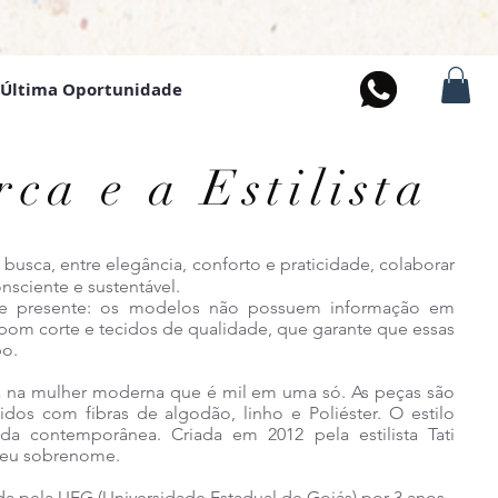
Última Oportunidade
 4
x SEM JUROS
nos cartões
ca e a Estilista
usca, entre elegância, conforto e praticidade, colaborar
ciente e sustentável.
e presente: os modelos não possuem informação em
om corte e tecidos de qualidade, que garante que essas
po.
r moderna que é mil em uma só. As peças são
dos com fibras de algodão, linho e Poliéster. O estilo
ida contemporânea. Criada em 2012 pela estilista Tati
 seu sobrenome.
a UEG (Universidade Estadual de Goiás) por 3 anos