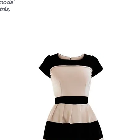
 moda'
rás,