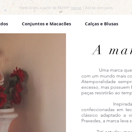
Frete Grátis a partir de R$399*
regras
| Até 6x sem juros
idos
Conjuntos e Macacões
Calças e Blusas
o Brasil ou
GRATUITO
acima de R$299
+
Parcelamento em até
A mar
Uma marca que b
com um mundo mais cons
Atemporalidade sempr
excesso, mas possuem b
peças resistirão ao tem
Inspirada na mulhe
confeccionadas em teci
clássico adaptado a v
Praxedes, a marca leva
Tati estudou moda pel