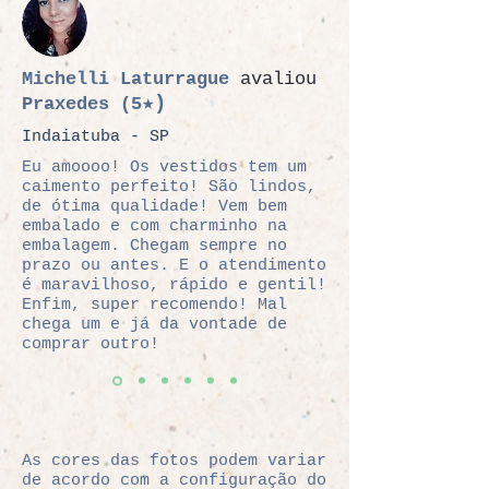
alonga e deixa o visual
ainda mais elegante.
Peça atemporal, de
Michelli Laturrague
avaliou
extrema qualidade, que
★)
Praxedes
(5
durará por anos.
Indaiatuba - SP
Acompanham 2 lenços
acetinados em formato
Eu amoooo! Os vestidos tem um
caimento perfeito! São lindos,
triangular, um de cor
de ótima qualidade! Vem bem
preta e outro branco.
embalado e com charminho na
Composição: Poliéster
embalagem. Chegam sempre no
(com forro em fibra
prazo ou antes. E o atendimento
é maravilhoso, rápido e gentil!
natural).
Enfim, super recomendo! Mal
Lavar preferencialmente
chega um e já da vontade de
a mão, sem a utilização
comprar outro!
de alvejantes e passar
em ferro brando.
As cores das fotos podem variar
de acordo com a configuração do