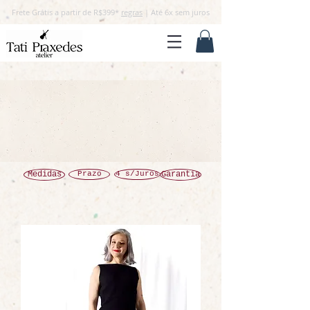
Frete Grátis a partir de R$399*
regras
| Até 6x sem juros
Medidas
Prazo
4 s/Juros
Garantia